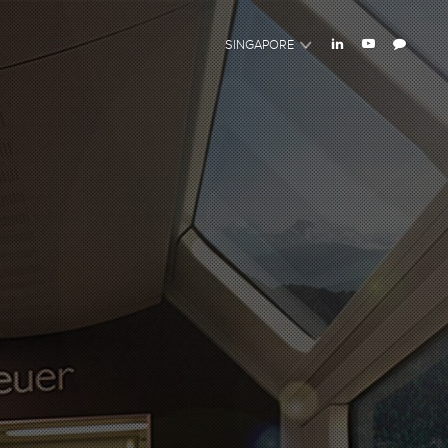
SINGAPORE
PARIS
INDIA
HONG KONG
SHANGHAI
MIDDLE EAST
SINGAPORE