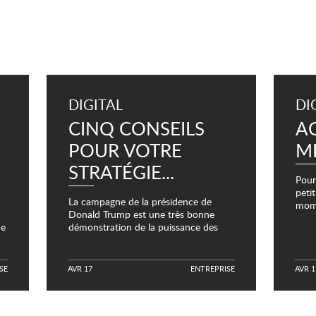
DIGITAL
DI
CINQ CONSEILS
AC
POUR VOTRE
ME
STRATÉGIE...
Pour
peti
La campagne de la présidence de
mome
Donald Trump est une très bonne
médi
ue
démonstration de la puissance des
avons
réseaux sociaux. Dans un certain
re
nombre de tweets, le président Trump
a non...
S
E
AVR 17
E
N
T
R
E
P
R
I
S
E
AVR 1