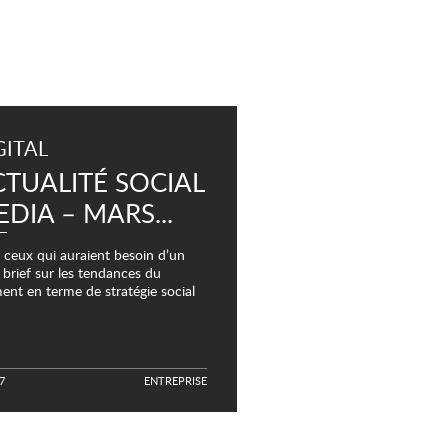
GITAL
TUALITÉ SOCIAL
DIA – MARS...
 ceux qui auraient besoin d’un
t brief sur les tendances du
nt en terme de stratégie social
a, voici les 6 points que nous
 retenu de l'actualité de...
7
E
N
T
R
E
P
R
I
S
E