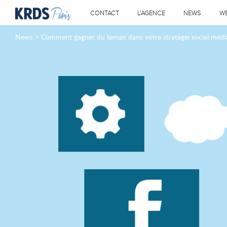
CONTACT
L’AGENCE
NEWS
W
News
>
Comment gagner du temps dans votre stratégie social médi