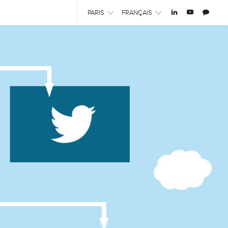
PARIS
FRANÇAIS
PARIS
ENGLISH
INDIA
FRANÇAIS
HONG KONG
中文 (中国)
SHANGHAI
MIDDLE EAST
SINGAPORE