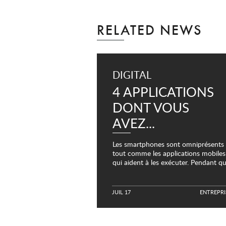
RELATED NEWS
DIGITAL
4 APPLICATIONS
DONT VOUS
AVEZ...
Les smartphones sont omniprésents
tout comme les applications mobiles
qui aident à les exécuter. Pendant q
vous êtes en déplacement, vous
pouvez commander une voiture, vot
dîner, regarder un film...
JUIL 17
E
N
T
R
E
P
R
I