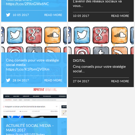
L’avenir des réseaux sociaux va
https://t.co/2PXnGWx6NC
vous...
https://t.co/xZiK7EYXHi
10 05 2017
READ MORE
10 05 2017
READ MORE
Cinq conseils pour votre stratégie
DIGITAL
social media
Cinq conseils pour votre stratégie
https://t.co/K1PbmQV0Xm
social...
https://t.co/FeoMnjtbSY
28 04 2017
READ MORE
27 04 2017
READ MORE
ACTUALITÉ SOCIAL MEDIA –
MARS 2017
https://t.co/dSU4lUhdez