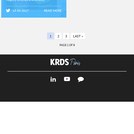
https://t.co/a7SnaljDiY
15 04 2017
READ MORE
1
2
3
LAST »
PAGE 1 OF 8