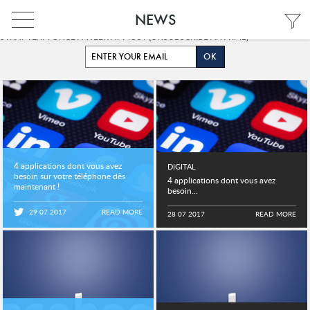
NEWS
GET OUR SUMMARY OF THE LATEST DIGITAL TRENDS CURATED BY OUR
STRAT TEAM ONCE A WEEK AT MOST (UNSUBSCRIBE ANYTIME)
PARIS
PARIS
FRANÇAIS
INDIA
4 applications dont vous avez
ENGLISH
DIGITAL
besoin sur votre téléphone dès
4 applications dont vous avez
HONG KONG
maintenant !
besoin...
FRANÇAIS
https://t.co/jDohWgMzpD
https://t.co/CCi6wH6gK9
SHANGHAI
29 07 2017
READ MORE
28 07 2017
READ MORE
中文 (中国)
MIDDLE EAST
SINGAPORE