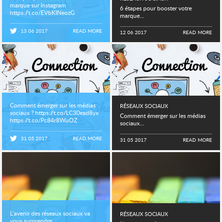
marque sur Instagram
6 étapes pour booster votre
https://t.co/EVbKINeozG
marque...
https://t.co/E8CRAbXXfj
13 06 2017
READ MORE
12 06 2017
READ MORE
Comment émerger sur les médias
RÉSEAUX SOCIAUX
sociaux ? https://t.co/LC30ead8yx
Comment émerger sur les médias
https://t.co/Pc84r8WuOZ
sociaux...
31 05 2017
READ MORE
31 05 2017
READ MORE
L’avenir des réseaux sociaux va
RÉSEAUX SOCIAUX
vous surprendre