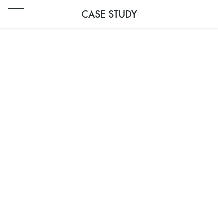
CASE STUDY
PARIS
PARIS
FRANÇAIS
INDIA
ENGLISH
HONG KONG
FRANÇAIS
SHANGHAI
中文 (中国)
MIDDLE EAST
SINGAPORE